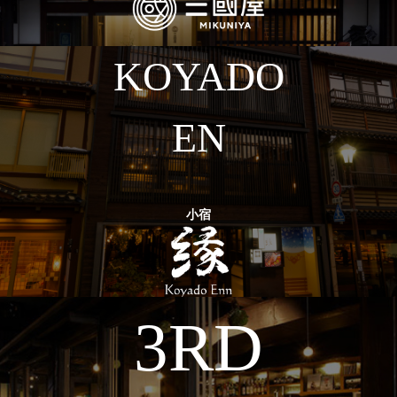
KOYADO
EN
小宿
3RD