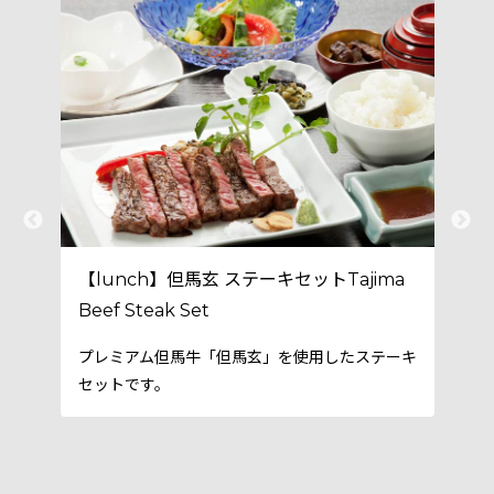
ー
【lunch】但馬玄 ステーキセットTajima
【
Beef Steak Set
ご
こ
プレミアム但馬牛「但馬玄」を使用したステーキ
セットです。